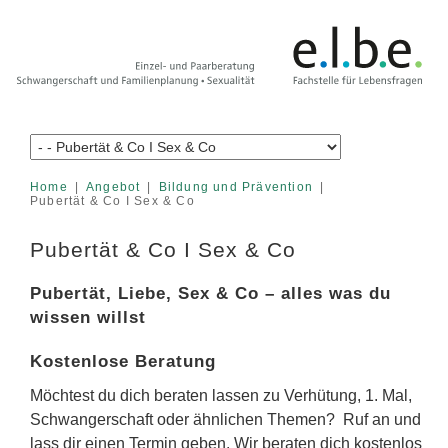
Home
Angebot
Bildung und Prävention
Pubertät & Co I Sex & Co
Pubertät & Co I Sex & Co
Pubertät, Liebe, Sex & Co – alles was du
wissen willst
Kostenlose Beratung
Möchtest du dich beraten lassen zu Verhütung, 1. Mal,
Schwangerschaft oder ähnlichen Themen? Ruf an und
lass dir einen Termin geben. Wir beraten dich kostenlos